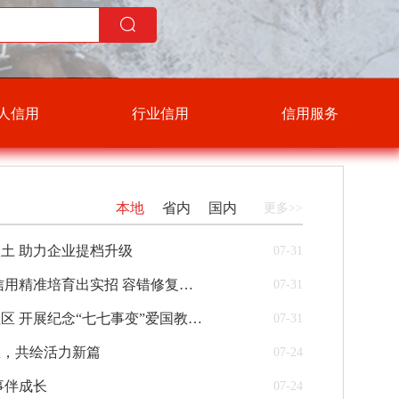
人信用
行业信用
信用服务
本地
省内
国内
更多>>
土 助力企业提档升级
07-31
大安市税务局 信用精准培育出实招 容错修复为企纾困
07-31
大安市老坎子社区 开展纪念“七七事变”爱国教育宣讲活动
07-31
区，共绘活力新篇
07-24
事伴成长
07-24