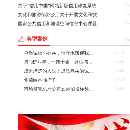
04
关于“信用中国”网站新版信用修复系统上线试运行的公告
08
文化和旅游部办公厅关于开展文化和旅游市场信用经济发展试点工作（2025—2026年）的通知
07
国家公共信用和地理空间信息中心课题征集入选公告
典型案例
更
07-14
争当诚信小标兵，信守承诺伴我行——记天鹅湾小学2025-2026学年度诚信主题系列活动
06-26
骑“诚”八年，一诺千金，这位骑手妈妈用12万单“零差评”证明诚信是最硬的风骨
08-26
烽火淬炼的人生：退伍老兵的诚信与大爱
07-14
葡萄园不“封”了
06-26
市场监管总局公布五起招投标领域系统整治典型案例