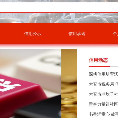
信用公示
信用承诺
个
信用动态
深耕信用培育沃
青春力量进社
书香润童心 故