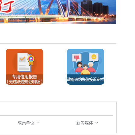
40
89.86
敦化市
45
89.45
公主岭市
47
89.26
延吉市
61
88.7
珲春市
76
88.32
德惠市
81
88.22
和龙市
85
88.13
集安市
111
87.65
临江市
116
87.49
榆树市
119
87.32
舒兰市
124
87.21
图们市
140
86.61
双辽市
成员单位
新闻媒体
144
86.55
龙井市