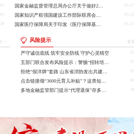
-01
05-2
国家金融监督管理总局办公厅关于做好2026年小微企业金融服务工作的通知
-01
05-2
国家知识产权强国建设工作部际联席会议办公室关于印发《2026年知识产权强国建设推进计划》的通知
-30
05-1
国家医疗保障局关于印发《医疗保障基金监督检查五年行动计划（2026年—2030年）》的通知
风险提示
多>>
更多
0
严守诚信底线 筑牢安全防线 守护心灵晴空
0
五部门联合发布风险提示：警惕“招转培”“培训贷”招聘骗局
0
拒绝“假洋牌”套路 山东省消协发出共建诚信消费倡议
0
点击链接领“3600元育儿补贴”？这类短信是诈骗
0
多地金融监管部门提示“代理退保”存多重风险