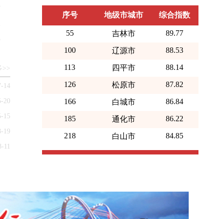
序号
地级市城市
综合指数
7
55
89.77
2
吉林市
5
100
88.53
辽源市
113
88.14
四平市
>>
126
87.82
松原市
7-14
166
86.84
白城市
5-20
185
86.22
通化市
5-15
218
84.85
白山市
8-19
8-11
序号
县级市城市
综合指数
23
91.08
蛟河市
26
91.00
磐石市
34
90.18
桦甸市