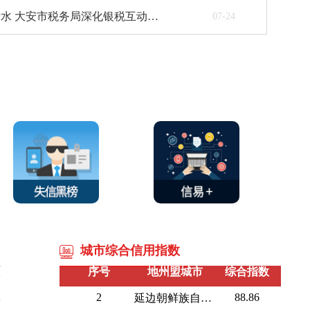
以税信换融资活水 大安市税务局深化银税互动纾困小微企业
07-24
序号
省会级城市
综合指数
10
90.58
长春市
城市综合信用指数
>
序号
地州盟城市
综合指数
7
2
88.86
延边朝鲜族自治州
0