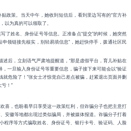
补贴政策。当天中午，她收到短信后，看到里边写有的“官方补
意，以为真的可以领取了。
写了姓名、身份证号等信息。正准备点“提交”的时候，她突然
贴申领链接先核实，别轻易填信息”，她赶快停手，拨通社区民
的描述后，立刻语气严肃地提醒道，“那是虚假平台，育儿补贴在
释，一旦输入身份证号等重要信息，骗子接下来可能会以“验证
的钱就危险了！”张女士才惊觉自己差点被骗，赶紧退出页面并删
亏！”
心欢喜，也盼着早日享受这一政策红利，但诈骗分子也把主意打
南、安徽等地都出现过类似骗局，并被媒体报道。诈骗分子打着
、小程序等方式骗取姓名、身份证号、银行卡号、验证码、人脸