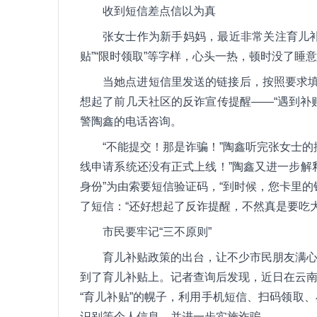
收到短信差点信以为真
张女士作为新手妈妈，最近非常关注育儿
贴”“限时领取”等字样，心头一热，顿时没了睡
当她点进短信里发送的链接后，按照要求填
想起了前几天社区的反诈宣传提醒——“遇到补
警陶鑫的电话咨询。
“不能提交！那是诈骗！”陶鑫听完张女士
线申请系统还没有正式上线！”陶鑫又进一步解
身份”为由索要短信验证码，“到时候，您卡里
了短信：“还好想起了反诈提醒，不然真是要吃大
市民要牢记“三不原则”
育儿补贴政策的出台，让不少市民朋友满
到了育儿补贴上。记者查询后发现，近日在云
“育儿补贴”的幌子，利用手机短信、扫码领取
识别等个人信息，并进一步实施诈骗。